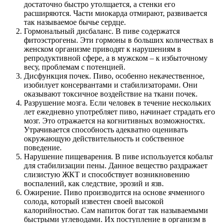
достаточно быстро утолщается, а стенки его
расширяются. Части миокарда отмирают, развивается
так называемое бычье сердце.
Гормональный дисбаланс. В пиве содержатся
фитоэстрогены. Эти гормоны в больших количествах в
женском организме приводят к нарушениям в
репродуктивной сфере, а в мужском – к избыточному
весу, проблемам с потенцией.
Дисфункция почек. Пиво, особенно некачественное,
изобилует консервантами и стабилизаторами. Они
оказывают токсичное воздействие на ткани почек.
Разрушение мозга. Если человек в течение нескольких
лет ежедневно употребляет пиво, начинает страдать его
мозг. Это отражается на когнитивных возможностях.
Утрачивается способность адекватно оценивать
окружающую действительность и собственное
поведение.
Нарушение пищеварения. В пиве используется кобальт
для стабилизации пены. Данное вещество раздражает
слизистую ЖКТ и способствует возникновению
воспалений, как следствие, эрозий и язв.
Ожирение. Пиво производится на основе ячменного
солода, который известен своей высокой
калорийностью. Сам напиток богат так называемыми
быстрыми углеводами. Их поступление в организм в