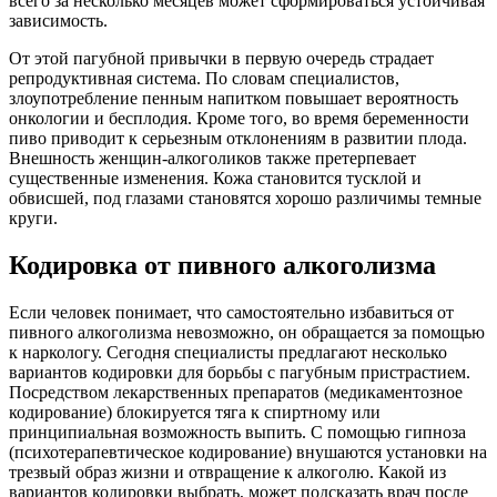
всего за несколько месяцев может сформироваться устойчивая
зависимость.
От этой пагубной привычки в первую очередь страдает
репродуктивная система. По словам специалистов,
злоупотребление пенным напитком повышает вероятность
онкологии и бесплодия. Кроме того, во время беременности
пиво приводит к серьезным отклонениям в развитии плода.
Внешность женщин-алкоголиков также претерпевает
существенные изменения. Кожа становится тусклой и
обвисшей, под глазами становятся хорошо различимы темные
круги.
Кодировка от пивного алкоголизма
Если человек понимает, что самостоятельно избавиться от
пивного алкоголизма невозможно, он обращается за помощью
к наркологу. Сегодня специалисты предлагают несколько
вариантов кодировки для борьбы с пагубным пристрастием.
Посредством лекарственных препаратов (медикаментозное
кодирование) блокируется тяга к спиртному или
принципиальная возможность выпить. С помощью гипноза
(психотерапевтическое кодирование) внушаются установки на
трезвый образ жизни и отвращение к алкоголю. Какой из
вариантов кодировки выбрать, может подсказать врач после