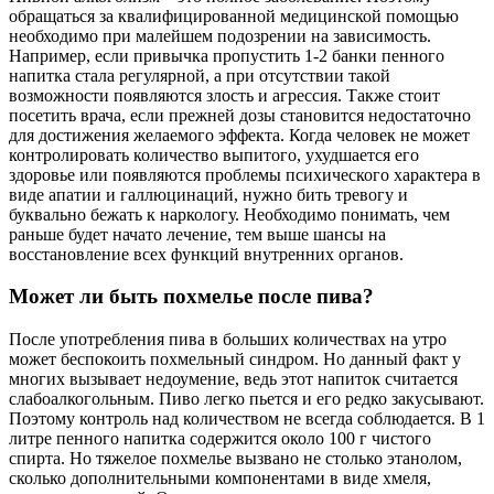
обращаться за квалифицированной медицинской помощью
необходимо при малейшем подозрении на зависимость.
Например, если привычка пропустить 1-2 банки пенного
напитка стала регулярной, а при отсутствии такой
возможности появляются злость и агрессия. Также стоит
посетить врача, если прежней дозы становится недостаточно
для достижения желаемого эффекта. Когда человек не может
контролировать количество выпитого, ухудшается его
здоровье или появляются проблемы психического характера в
виде апатии и галлюцинаций, нужно бить тревогу и
буквально бежать к наркологу. Необходимо понимать, чем
раньше будет начато лечение, тем выше шансы на
восстановление всех функций внутренних органов.
Может ли быть похмелье после пива?
После употребления пива в больших количествах на утро
может беспокоить похмельный синдром. Но данный факт у
многих вызывает недоумение, ведь этот напиток считается
слабоалкогольным. Пиво легко пьется и его редко закусывают.
Поэтому контроль над количеством не всегда соблюдается. В 1
литре пенного напитка содержится около 100 г чистого
спирта. Но тяжелое похмелье вызвано не столько этанолом,
сколько дополнительными компонентами в виде хмеля,