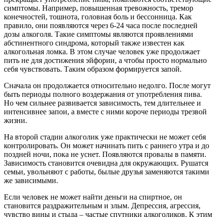
симптомы. Например, повышенная тревожность, тремор
конечностей, тошнота, головная боль и бессонница. Как
правило, они появляются через 6-24 часа после последней
дозы алкоголя. Такие симптомы являются проявлениями
абстинентного синдрома, который также известен как
алкогольная ломка. В этом случае человек уже продолжает
пить не для достижения эйфории, а чтобы просто нормально
себя чувствовать. Таким образом формируется запой.
Сначала он продолжается относительно недолго. После могут
быть периоды полного воздержания от употребления пива.
Но чем сильнее развивается зависимость, тем длительнее и
интенсивнее запои, а вместе с ними короче периоды трезвой
жизни.
На второй стадии алкоголик уже практически не может себя
контролировать. Он может начинать пить с раннего утра и до
поздней ночи, пока не уснет. Появляются провалы в памяти.
Зависимость становится очевидна для окружающих. Рушатся
семьи, увольняют с работы, былые друзья заменяются такими
же зависимыми.
Если человек не может найти деньги на спиртное, он
становится раздражительным и злым. Депрессия, агрессия,
чувство вины и стыда – частые спутники алкоголиков. К этим