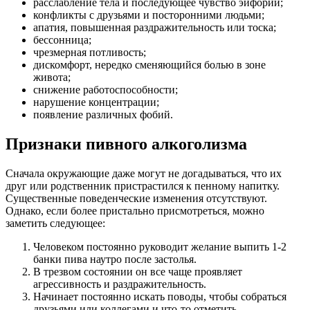
расслабление тела и последующее чувство эйфории;
конфликты с друзьями и посторонними людьми;
апатия, повышенная раздражительность или тоска;
бессонница;
чрезмерная потливость;
дискомфорт, нередко сменяющийся болью в зоне
живота;
снижение работоспособности;
нарушение концентрации;
появление различных фобий.
Признаки пивного алкоголизма
Сначала окружающие даже могут не догадываться, что их
друг или родственник пристрастился к пенному напитку.
Существенные поведенческие изменения отсутствуют.
Однако, если более пристально присмотреться, можно
заметить следующее:
Человеком постоянно руководит желание выпить 1-2
банки пива наутро после застолья.
В трезвом состоянии он все чаще проявляет
агрессивность и раздражительность.
Начинает постоянно искать поводы, чтобы собраться
друзьями или коллегами и что-то отметить.