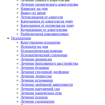
Лечение пивного алкоголизма
Лечение хронического алкоголизма
Нарколог на дом
Вывод из запоя
Детоксикация от алкоголя
Капельница от алкоголя на дому
Капельница от похмелья на дому
Кодирование от алкоголизма
Реабилитация алкозависимых
Психиатрия
Консультация психиатра
Психиатр на дом
Психиатрическая помощь
Психиатрический стационар
Лечение анорексии
Лечение биполярного расстройства
Лечение булимии
Лечение гендерной дисфории
Лечение депрессии
Лечение игромании
Лечение любовной зависимости
Лечение нарушений сна
Лечение панических атак
Лечение психоза
Лечение социопатии