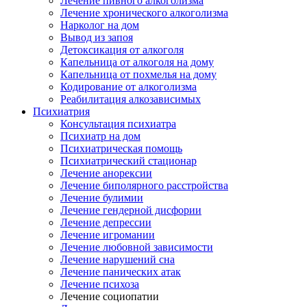
Лечение пивного алкоголизма
Лечение хронического алкоголизма
Нарколог на дом
Вывод из запоя
Детоксикация от алкоголя
Капельница от алкоголя на дому
Капельница от похмелья на дому
Кодирование от алкоголизма
Реабилитация алкозависимых
Психиатрия
Консультация психиатра
Психиатр на дом
Психиатрическая помощь
Психиатрический стационар
Лечение анорексии
Лечение биполярного расстройства
Лечение булимии
Лечение гендерной дисфории
Лечение депрессии
Лечение игромании
Лечение любовной зависимости
Лечение нарушений сна
Лечение панических атак
Лечение психоза
Лечение социопатии