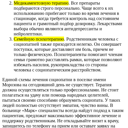
Медикаментозную терапию
. Все препараты
подбираются строго персонально. Чаще всего к их
использованию прибегают только во время лечения в
стационаре, когда требуется контроль над состоянием
пациента и грамотный подбор дозировку. Лекарствами
выбора обычно являются антидепрессанты и
нейролептики.
Семейную психотерапию
. Родственникам человека с
социопатией также приходится нелегко. Он совершает
поступки, которые доставляют им боль, причем не
только физическую. Психотерапевты помогают членам
семьи грамотно расставлять рамки, которые позволяют
избежать насилия, рукоприкладства со стороны
человека с социопатическим расстройством.
Единой схемы лечения социопатии в поселке имени
Морозова на сегодняшний день не существует. Терапия
должна осуществляться только профессионалами. Не стоит
полагаться на удачу или помощь народных целителей,
пытаться своими способами образумить социопата. У таких
людей полностью отсутствует эмпатия, чувство вины. В
больнице «Марк» специалисты всегда найдут подход к таким
пациентам, предложат максимально эффективное лечение и
поддержку родственникам. Не откладывайте визит к врачу,
запишитесь по телефону на прием или оставьте заявку на