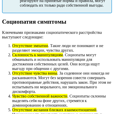
реагируют на принятые нормы и правила, могут
соблюдать их только ради собственной выгоды.
Социопатия симптомы
Ключевыми признаками социопатического расстройства
выступают следующие:
Отсутствие эмпатии
. Такие люди не понимают и не
разделяют эмоции, чувства других.
Склонность к манипуляциям
. Социопаты могут
обманывать и использовать манипуляции для
достижения собственных целей. Они всегда ищут
выгоду при общении с другими.
Отсутствие чувства вины
. За содеянное они никогда не
раскаиваются. Могут без зазрения совести совершать
противоправные действия, нарушать закон. При этом не
испытывать ни морального, ни эмоционального
дискомфорта.
Чувство собственной важности
. Социопаты склонны
выделять себя на фоне других, стремятся к
доминированию в отношениях.
Отсутствие желания близких взаимоотношений
.