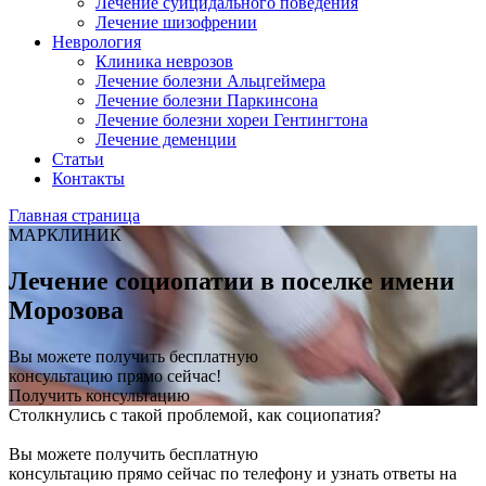
Лечение суицидального поведения
Лечение шизофрении
Неврология
Клиника неврозов
Лечение болезни Альцгеймера
Лечение болезни Паркинсона
Лечение болезни хореи Гентингтона
Лечение деменции
Статьи
Контакты
Главная страница
МАРКЛИНИК
Лечение социопатии в поселке имени
Морозова
Вы можете получить бесплатную
консультацию прямо сейчас!
Получить консультацию
Столкнулись с такой проблемой, как социопатия?
Вы можете получить бесплатную
консультацию прямо сейчас по телефону и узнать ответы на