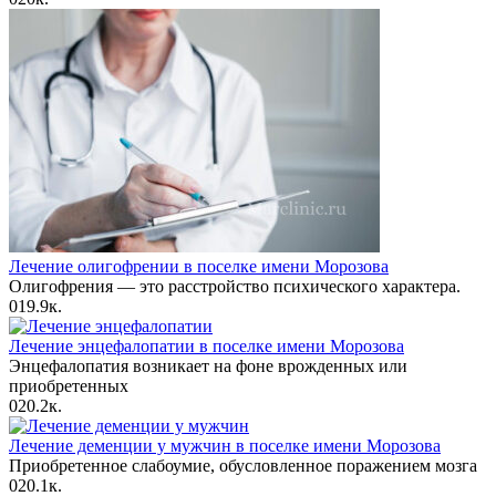
Лечение олигофрении в поселке имени Морозова
Олигофрения — это расстройство психического характера.
0
19.9к.
Лечение энцефалопатии в поселке имени Морозова
Энцефалопатия возникает на фоне врожденных или
приобретенных
0
20.2к.
Лечение деменции у мужчин в поселке имени Морозова
Приобретенное слабоумие, обусловленное поражением мозга
0
20.1к.