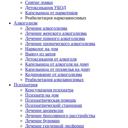
Снятие ломки
​​Детоксикация УБОД
Капельница от наркотиков
Реабилитация наркозависимых
Алкоголизм
Лечение алкоголизма
Лечение женского алкоголизма
Лечение пивного алкоголизма
Лечение хронического алкоголизма
Нарколог на дом
Вывод из запоя
Детоксикация от алкоголя
Капельница от алкоголя на дому
Капельница от похмелья на дому
Кодирование от алкоголизма
Реабилитация алкозависимых
Психиатрия
Консультация психиатра
Психиатр на дом
Психиатрическая помощь
Психиатрический стационар
Лечение анорексии
Лечение биполярного расстройства
Лечение булимии
Лечение гендерной дисфории