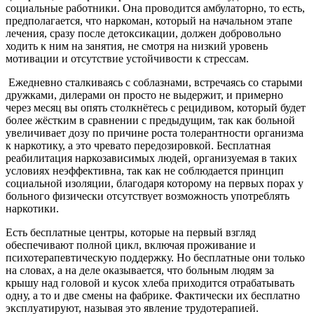
социальные работники. Она проводится амбулаторно, то есть,
предполагается, что наркоман, который на начальном этапе
лечения, сразу после детоксикации, должен добровольно
ходить к ним на занятия, не смотря на низкий уровень
мотивации и отсутствие устойчивости к стрессам.
Ежедневно сталкиваясь с соблазнами, встречаясь со старыми
дружками, дилерами он просто не выдержит, и примерно
через месяц вы опять столкнётесь с рецидивом, который будет
более жёстким в сравнении с предыдущим, так как больной
увеличивает дозу по причине роста толерантности организма
к наркотику, а это чревато передозировкой. Бесплатная
реабилитация наркозависимых людей, организуемая в таких
условиях неэффективна, так как не соблюдается принцип
социальной изоляции, благодаря которому на первых порах у
больного физически отсутствует возможность употреблять
наркотики.
Есть бесплатные центры, которые на первый взгляд
обеспечивают полной цикл, включая проживание и
психотерапевтическую поддержку. Но бесплатные они только
на словах, а на деле оказывается, что больным людям за
крышу над головой и кусок хлеба приходится отрабатывать
одну, а то и две смены на фабрике. Фактически их бесплатно
эксплуатируют, называя это явление трудотерапией.