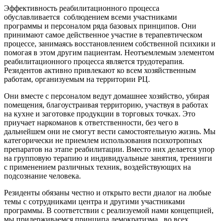
Эффективность реабилитационного процесса
обуславливается
соблюдением всеми участниками
программы и персоналом ряда базовых принципов. Они
принимают самое действенное участие в терапевтическом
процессе, занимаясь восстановлением собственной психики и
помогая в этом другим пациентам. Неотъемлемым элементом
реабилитационного процесса является трудотерапия.
Резидентов активно привлекают ко всем хозяйственным
работам, организуемым на территории РЦ.
Они вместе с персоналом ведут домашнее хозяйство, убирая
помещения, благоустраивая территорию, участвуя в работах
на кухне и заготовке продукции в торговых точках. Это
приучает наркоманов к ответственности, без чего в
дальнейшем они не смогут вести самостоятельную жизнь. Мы
категорически не приемлем использования психотропных
препаратов на этапе реабилитации. Вместо них делается упор
на групповую терапию и индивидуальные занятия, тренинги
с применением различных техник, воздействующих на
подсознание человека.
Резиденты обязаны честно и открыто вести диалог на любые
темы с сотрудниками центра и другими участниками
программы. В соответствии с реализуемой нами концепцией,
мы придерживаемся принципа демократизма
во всех