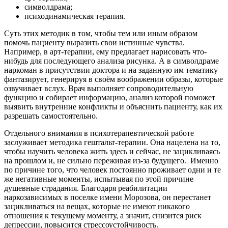
символдрама;
психодинамическая терапия.
Суть этих методик в том, чтобы тем или иным образом
помочь пациенту выразить свои истинные чувства.
Например, в арт-терапии, ему предлагает нарисовать что-
нибудь для последующего анализа рисунка. А в символдраме
наркоман в присутствии доктора и на заданную им тематику
фантазирует, генерируя в своём воображении образы, которые
озвучивает вслух. Врач выполняет сопроводительную
функцию и собирает информацию, анализ которой поможет
выявить внутренние конфликты и объяснить пациенту, как их
разрешать самостоятельно.
Отдельного внимания в психотерапевтической работе
заслуживает методика гештальт-терапии. Она нацелена на то,
чтобы научить человека жить здесь и сейчас, не зацикливаясь
на прошлом и, не сильно переживая из-за будущего.
Именно
по причине того, что человек постоянно проживает одни и те
же негативные моменты, испытывая по этой причине
душевные страдания. Благодаря реабилитации
наркозависимых в поселке имени Морозова, он перестанет
зацикливаться на вещах, которые не имеют никакого
отношения к текущему моменту, а значит, снизится риск
депрессии, повысится стрессоустойчивость.