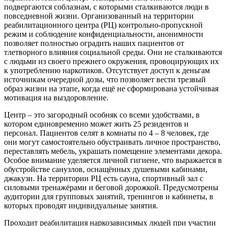
подвергаются соблазнам, с которыми сталкиваются люди в
повседневной жизни. Организованный на территории
реабилитационного центра (РЦ) контрольно-пропускной
режим и соблюдение конфиденциальности, анонимности
позволяет полностью оградить наших пациентов от
тлетворного влияния социальной среды. Они не сталкиваются
с людьми из своего прежнего окружения, провоцирующих их
к употреблению наркотиков. Отсутствует доступ к деньгам
источникам очередной дозы, что позволяет вести трезвый
образ жизни на этапе, когда ещё не сформирована устойчивая
мотивация на выздоровление.
Центр – это загородный особняк со всеми удобствами, в
котором единовременно может жить 25 резидентов и
персонал. Пациентов селят в комнаты по 4 – 8 человек, где
они могут самостоятельно обустраивать личное пространство,
переставлять мебель, украшать помещение элементами декора.
Особое внимание уделяется личной гигиене, что выражается в
обустройстве санузлов, оснащённых душевыми кабинами,
джакузи. На территории РЦ есть сауна, спортивный зал с
силовыми тренажёрами и беговой дорожкой. Предусмотрены
аудитории для групповых занятий, тренингов и кабинеты, в
которых проводят индивидуальные занятия.
Проходит реабилитация наркозависимых людей при участии